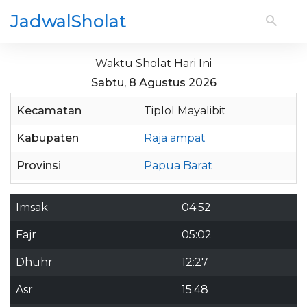
JadwalSholat
Waktu Sholat Hari Ini
Sabtu, 8 Agustus 2026
Kecamatan
Tiplol Mayalibit
Kabupaten
Raja ampat
Provinsi
Papua Barat
Imsak
04:52
Fajr
05:02
Dhuhr
12:27
Asr
15:48