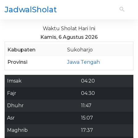
JadwalSholat
Waktu Sholat Hari Ini
Kamis, 6 Agustus 2026
Kabupaten
Sukoharjo
Provinsi
Jawa Tengah
Imsak
04:20
Fajr
04:30
Dhuhr
11:47
Asr
15:07
Maghrib
17:37