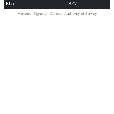
Isha
18:47
Metode:
Egyptian General Authority of Survey