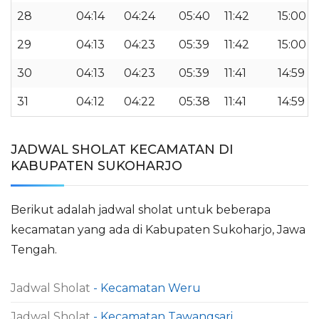
28
04:14
04:24
05:40
11:42
15:00
29
04:13
04:23
05:39
11:42
15:00
30
04:13
04:23
05:39
11:41
14:59
31
04:12
04:22
05:38
11:41
14:59
JADWAL SHOLAT KECAMATAN DI
KABUPATEN SUKOHARJO
Berikut adalah jadwal sholat untuk beberapa
kecamatan yang ada di Kabupaten Sukoharjo, Jawa
Tengah.
Jadwal Sholat
- Kecamatan Weru
Jadwal Sholat
- Kecamatan Tawangsari