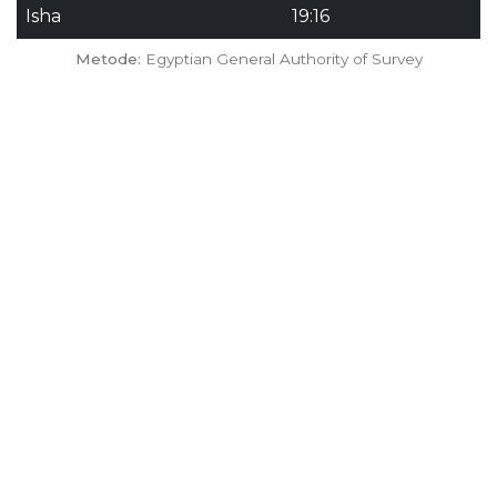
Isha
19:16
Metode:
Egyptian General Authority of Survey