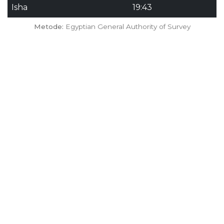
Isha
19:43
Metode:
Egyptian General Authority of Survey