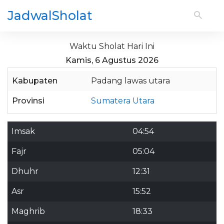
JadwalSholat
Waktu Sholat Hari Ini
Kamis, 6 Agustus 2026
Kabupaten
Padang lawas utara
Provinsi
Sumatera Utara
Imsak
04:54
Fajr
05:04
Dhuhr
12:31
Asr
15:52
Maghrib
18:33