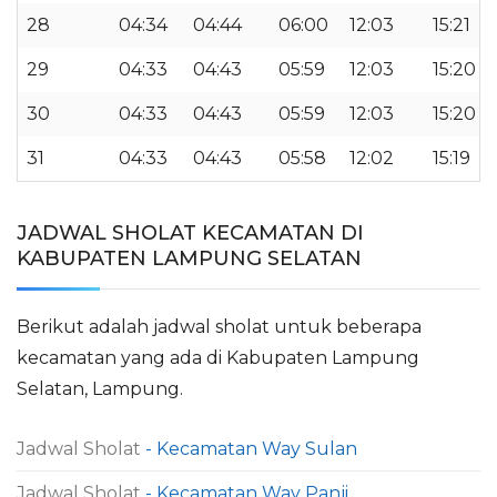
28
04:34
04:44
06:00
12:03
15:21
29
04:33
04:43
05:59
12:03
15:20
30
04:33
04:43
05:59
12:03
15:20
31
04:33
04:43
05:58
12:02
15:19
JADWAL SHOLAT KECAMATAN DI
KABUPATEN LAMPUNG SELATAN
Berikut adalah jadwal sholat untuk beberapa
kecamatan yang ada di Kabupaten Lampung
Selatan, Lampung.
Jadwal Sholat
- Kecamatan Way Sulan
Jadwal Sholat
- Kecamatan Way Panji