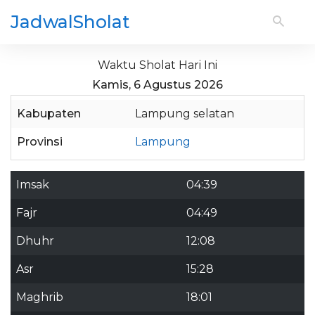
JadwalSholat
Waktu Sholat Hari Ini
Kamis, 6 Agustus 2026
Kabupaten
Lampung selatan
Provinsi
Lampung
Imsak
04:39
Fajr
04:49
Dhuhr
12:08
Asr
15:28
Maghrib
18:01