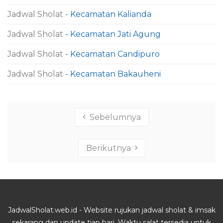
Jadwal Sholat
- Kecamatan Kalianda
Jadwal Sholat
- Kecamatan Jati Agung
Jadwal Sholat
- Kecamatan Candipuro
Jadwal Sholat
- Kecamatan Bakauheni
Sebelumnya
Berikutnya
JadwalSholat.web.id - Website rujukan jadwal sholat & imsak
sekarang dan update tiap hari. Waktu salat tersedia untuk