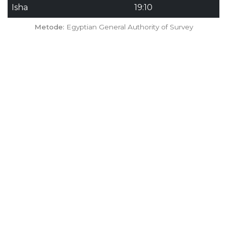
Isha
19:10
Metode:
Egyptian General Authority of Survey