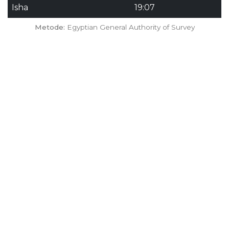
Isha
19:07
Metode:
Egyptian General Authority of Survey