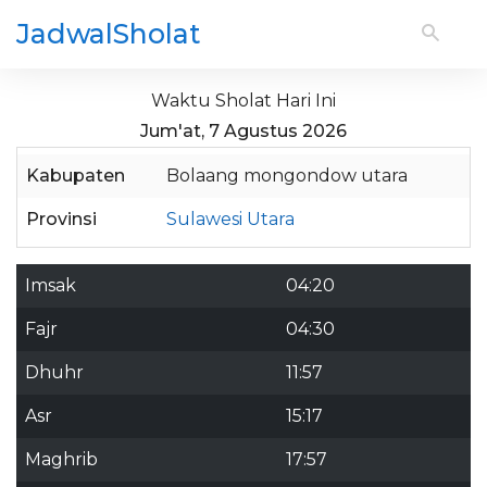
JadwalSholat
Waktu Sholat Hari Ini
Jum'at, 7 Agustus 2026
Kabupaten
Bolaang mongondow utara
Provinsi
Sulawesi Utara
Imsak
04:20
Fajr
04:30
Dhuhr
11:57
Asr
15:17
Maghrib
17:57