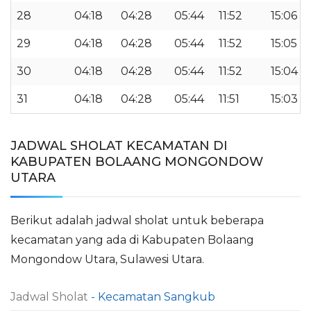
28
04:18
04:28
05:44
11:52
15:06
29
04:18
04:28
05:44
11:52
15:05
30
04:18
04:28
05:44
11:52
15:04
31
04:18
04:28
05:44
11:51
15:03
JADWAL SHOLAT KECAMATAN DI
KABUPATEN BOLAANG MONGONDOW
UTARA
Berikut adalah jadwal sholat untuk beberapa
kecamatan yang ada di Kabupaten Bolaang
Mongondow Utara, Sulawesi Utara.
Jadwal Sholat
- Kecamatan Sangkub