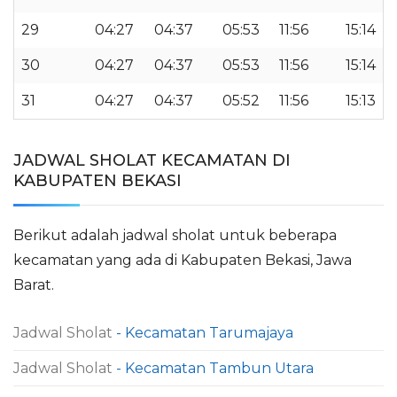
29
04:27
04:37
05:53
11:56
15:14
30
04:27
04:37
05:53
11:56
15:14
31
04:27
04:37
05:52
11:56
15:13
JADWAL SHOLAT KECAMATAN DI
KABUPATEN BEKASI
Berikut adalah jadwal sholat untuk beberapa
kecamatan yang ada di Kabupaten Bekasi, Jawa
Barat.
Jadwal Sholat
- Kecamatan Tarumajaya
Jadwal Sholat
- Kecamatan Tambun Utara