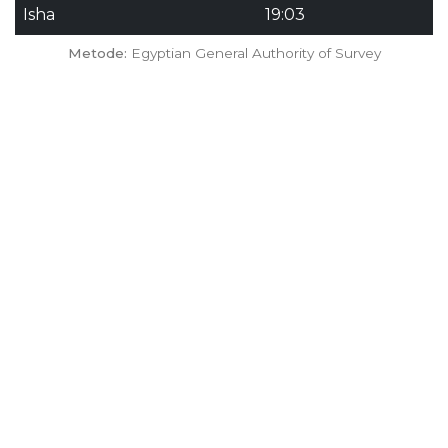
Isha
19:03
Metode:
Egyptian General Authority of Survey