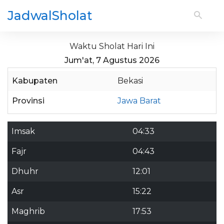
JadwalSholat
Waktu Sholat Hari Ini
Jum'at, 7 Agustus 2026
Kabupaten
Bekasi
Provinsi
Jawa Barat
Imsak
04:33
Fajr
04:43
Dhuhr
12:01
Asr
15:22
Maghrib
17:53